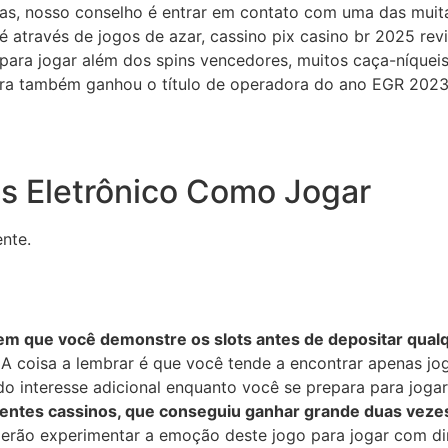
icas, nosso conselho é entrar em contato com uma das muit
é através de jogos de azar, cassino pix casino br 2025 re
para jogar além dos spins vencedores, muitos caça-níquei
ora também ganhou o título de operadora do ano EGR 2023
s Eletrônico Como Jogar
ente.
tem que você demonstre os slots antes de depositar qualq
.
A coisa a lembrar é que você tende a encontrar apenas 
do interesse adicional enquanto você se prepara para joga
rentes cassinos, que conseguiu ganhar grande duas veze
rão experimentar a emoção deste jogo para jogar com dinh