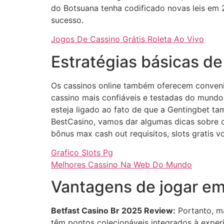
do Botsuana tenha codificado novas leis em
sucesso.
Jogos De Cassino Grátis Roleta Ao Vivo
Estratégias básicas de
Os cassinos online também oferecem conveniê
cassino mais confiáveis e testadas do mundo
esteja ligado ao fato de que a Gentingbet t
BestCasino, vamos dar algumas dicas sobre c
bônus max cash out requisitos, slots gratis 
Grafico Slots Pg
Melhores Cassino Na Web Do Mundo
Vantagens de jogar em 
Betfast Casino Br 2025 Review:
Portanto, m
têm pontos colecionáveis integrados à exper