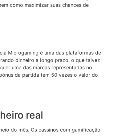
sabem como maximizar suas chances de
 pela Microgaming é uma das plataformas de
ando dinheiro a longo prazo, o que talvez
alquer uma das marcas representadas no
bônus da partida tem 50 vezes o valor do
heiro real
eio do mês. Os cassinos com gamificação