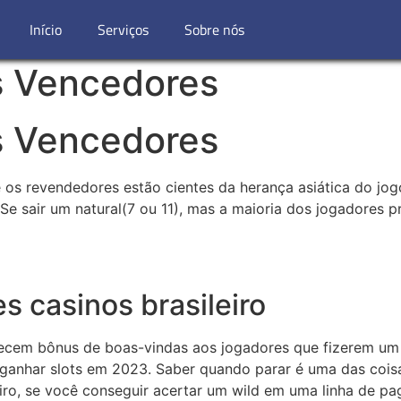
Início
Serviços
Sobre nós
s Vencedores
s Vencedores
e os revendedores estão cientes da herança asiática do jo
e sair um natural(7 ou 11), mas a maioria dos jogadores p
 casinos brasileiro
erecem bônus de boas-vindas aos jogadores que fizerem um
 ganhar slots em 2023. Saber quando parar é uma das cois
eiro, se você conseguir acertar um wild em uma linha de p