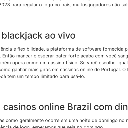
 2023 para regular o jogo no país, muitos jogadores não 
 blackjack ao vivo
ncia e flexibilidade, a plataforma de software fornecida
. Então mancar e esperar bater forte acaba com você sangr
ambém opera como um cassino físico. Se você escolher qu
omo ganhar mais giros em cassinos online de Portugal. O 
você tem um tempo limitado para usá-lo.
casinos online Brazil com din
as como geralmente ocorre em uma noite de domingo no m
iência de jogo, esperamos que seja no domingo.