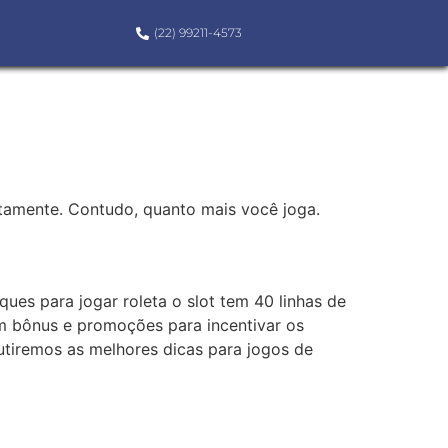
(22) 99211-4573
uitamente. Contudo, quanto mais você joga.
ues para jogar roleta o slot tem 40 linhas de
m bônus e promoções para incentivar os
utiremos as melhores dicas para jogos de