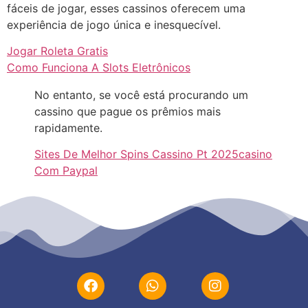
fáceis de jogar, esses cassinos oferecem uma
experiência de jogo única e inesquecível.
Jogar Roleta Gratis
Como Funciona A Slots Eletrônicos
No entanto, se você está procurando um
cassino que pague os prêmios mais
rapidamente.
Sites De Melhor Spins Cassino Pt 2025casino
Com Paypal