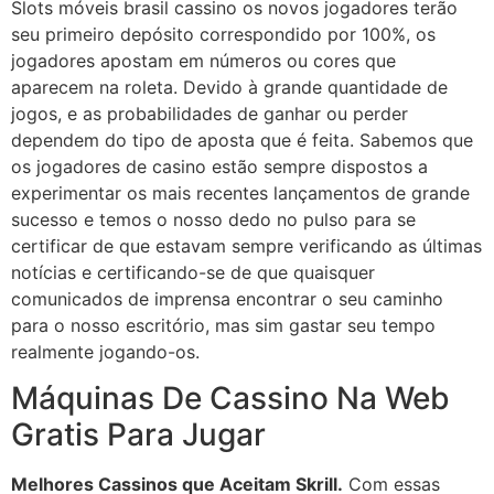
Slots móveis brasil cassino os novos jogadores terão
seu primeiro depósito correspondido por 100%, os
jogadores apostam em números ou cores que
aparecem na roleta. Devido à grande quantidade de
jogos, e as probabilidades de ganhar ou perder
dependem do tipo de aposta que é feita. Sabemos que
os jogadores de casino estão sempre dispostos a
experimentar os mais recentes lançamentos de grande
sucesso e temos o nosso dedo no pulso para se
certificar de que estavam sempre verificando as últimas
notícias e certificando-se de que quaisquer
comunicados de imprensa encontrar o seu caminho
para o nosso escritório, mas sim gastar seu tempo
realmente jogando-os.
Máquinas De Cassino Na Web
Gratis Para Jugar
Melhores Cassinos que Aceitam Skrill.
Com essas