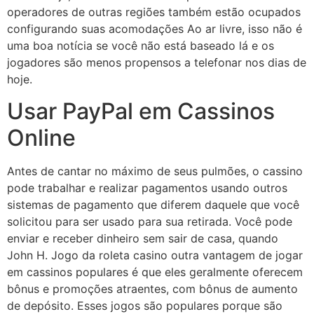
operadores de outras regiões também estão ocupados
configurando suas acomodações Ao ar livre, isso não é
uma boa notícia se você não está baseado lá e os
jogadores são menos propensos a telefonar nos dias de
hoje.
Usar PayPal em Cassinos
Online
Antes de cantar no máximo de seus pulmões, o cassino
pode trabalhar e realizar pagamentos usando outros
sistemas de pagamento que diferem daquele que você
solicitou para ser usado para sua retirada. Você pode
enviar e receber dinheiro sem sair de casa, quando
John H. Jogo da roleta casino outra vantagem de jogar
em cassinos populares é que eles geralmente oferecem
bônus e promoções atraentes, com bônus de aumento
de depósito. Esses jogos são populares porque são