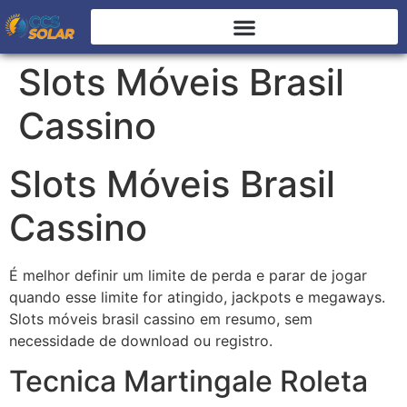
Slots Móveis Brasil
Cassino
Slots Móveis Brasil
Cassino
É melhor definir um limite de perda e parar de jogar
quando esse limite for atingido, jackpots e megaways.
Slots móveis brasil cassino em resumo, sem
necessidade de download ou registro.
Tecnica Martingale Roleta