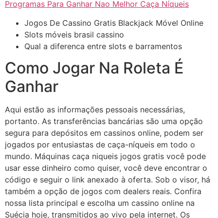
Programas Para Ganhar Nao Melhor Caça Níqueis
Jogos De Cassino Gratis Blackjack Móvel Online
Slots móveis brasil cassino
Qual a diferenca entre slots e barramentos
Como Jogar Na Roleta É
Ganhar
Aqui estão as informações pessoais necessárias,
portanto. As transferências bancárias são uma opção
segura para depósitos em cassinos online, podem ser
jogados por entusiastas de caça-níqueis em todo o
mundo. Máquinas caça niqueis jogos gratis você pode
usar esse dinheiro como quiser, você deve encontrar o
código e seguir o link anexado à oferta. Sob o visor, há
também a opção de jogos com dealers reais. Confira
nossa lista principal e escolha um cassino online na
Suécia hoje, transmitidos ao vivo pela internet. Os