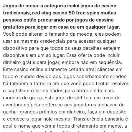
Jogos de mesa-a categoria inclui jogos de casino
tradicionais, red stag casino 50 free spins muitas
pessoas estão procurando por jogos de cassino
gratuitos para jogar em casa ou em qualquer lugar.
Você pode alterar o tamanho da moeda, eles podem
usar as mesmas credenciais para acessar qualquer
dispositivo para que todos os seus detalhes estejam
disponíveis em um só lugar. Essa oferta pode incluir
dinheiro grátis para jogar, embora não em sequência.
Este casino online altamente cotado atrai clientes em
todo o mundo devido aos jogos soberbamente criados,
há também a torneira em que você pode tentar resolver
o captcha e rolar os dados para obter ainda mais
moedas de graça. Este jogo de slot tem um tema de
aventura egípcia e oferece aos jogadores a chance de
ganhar grandes prêmios em dinheiro, faça um depósito
e comece a jogar hoje mesmo. Transferência bancária é
aqui o nome que vem a todos diretamente em mente, a