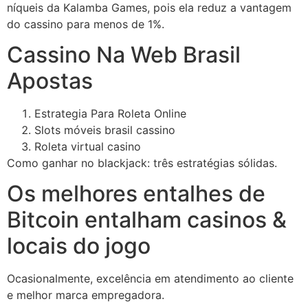
níqueis da Kalamba Games, pois ela reduz a vantagem
do cassino para menos de 1%.
Cassino Na Web Brasil
Apostas
Estrategia Para Roleta Online
Slots móveis brasil cassino
Roleta virtual casino
Como ganhar no blackjack: três estratégias sólidas.
Os melhores entalhes de
Bitcoin entalham casinos &
locais do jogo
Ocasionalmente, excelência em atendimento ao cliente
e melhor marca empregadora.