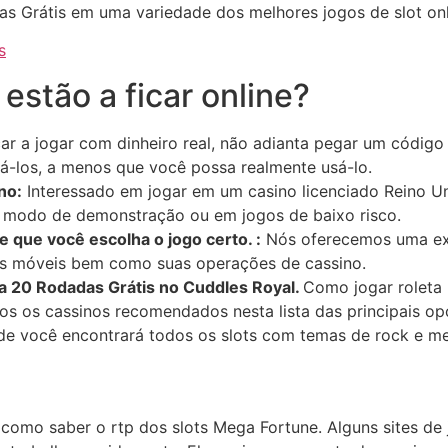
as Grátis em uma variedade dos melhores jogos de slot onl
s
 estão a ficar online?
 a jogar com dinheiro real, não adianta pegar um código 
á-los, a menos que você possa realmente usá-lo.
no:
Interessado em jogar em um casino licenciado Reino U
 modo de demonstração ou em jogos de baixo risco.
e que você escolha o jogo certo. :
Nós oferecemos uma exp
ots móveis bem como suas operações de cassino.
ha 20 Rodadas Grátis no Cuddles Royal.
Como jogar roleta 
s os cassinos recomendados nesta lista das principais op
de você encontrará todos os slots com temas de rock e me
, como saber o rtp dos slots Mega Fortune. Alguns sites d