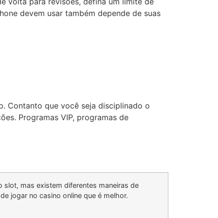
 volta para revisões, defina um limite de
 iPhone devem usar também depende de suas
. Contanto que você seja disciplinado o
ações. Programas VIP, programas de
slot, mas existem diferentes maneiras de
e jogar no casino online que é melhor.