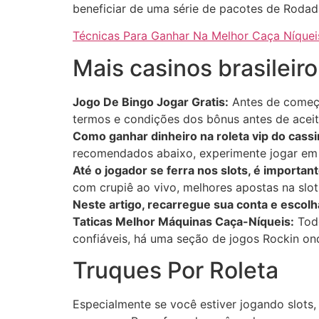
beneficiar de uma série de pacotes de Rodad
Técnicas Para Ganhar Na Melhor Caça Níquei
Mais casinos brasileiro
Jogo De Bingo Jogar Gratis:
Antes de começar
termos e condições dos bônus antes de aceit
Como ganhar dinheiro na roleta vip do cassi
recomendados abaixo, experimente jogar em
Até o jogador se ferra nos slots, é important
com crupiê ao vivo, melhores apostas na sl
Neste artigo, recarregue sua conta e escol
Taticas Melhor Máquinas Caça-Níqueis:
Todo
confiáveis, há uma seção de jogos Rockin on
Truques Por Roleta
Especialmente se você estiver jogando slots