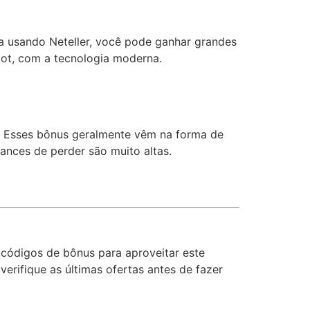
ta usando Neteller, você pode ganhar grandes
lot, com a tecnologia moderna.
s. Esses bônus geralmente vêm na forma de
ances de perder são muito altas.
 códigos de bônus para aproveitar este
erifique as últimas ofertas antes de fazer