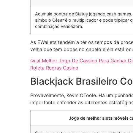
Acumule pontos de Status jogando cash games,
símbolo César é o multiplicador e pode triplicar 
combinação vencedora.
As EWallets tendem a ter os tempos de proc
velha que tem bobes no cabelo e ela está o
Qual Melhor Jogo De Cassino Para Ganhar Di
Roleta Regras Casino
Blackjack Brasileiro 
Provavelmente, Kevin OToole. Há um punhado 
importante entender as diferentes estratégia
Jogo de melhor slots móveis c