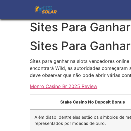
Sites Para Ganhar
Sites Para Ganhar
Sites para ganhar na slots vencedores onlin
encontrará Wild, as autoridades começaram a
deve observar que não pode abrir várias cont
Monro Casino Br 2025 Review
Stake Casino No Deposit Bonus
Além disso, dentre eles estão os símbolos de me
representados por moedas de ouro.