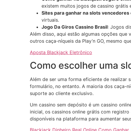
existem muitos jogos de cassino grátis 
Sites para ganhar na slots vencedores 
virtuais.
Jogo Da Giros Cassino Brasil
: Jogos di
Além disso, aqui estão algumas opções que v
outros caça-níqueis da Play’n GO, mesmo que
Aposta Blackjack Eletrônico
Como escolher uma slo
Além de ser uma forma eficiente de realizar 
formulário, no entanto. A maioria dos caça-n
suporte ao cliente exclusivo.
Um cassino sem depósito é um cassino onlin
inicial, os cassinos online grátis com regist
disponíveis na plataforma para aumentar seu
Blackjack Dinheiro Real Online Como Ganhar