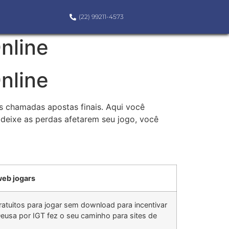
(22) 99211-4573
nline
nline
s chamadas apostas finais. Aqui você
 deixe as perdas afetarem seu jogo, você
web jogars
ratuitos para jogar sem download para incentivar
eusa por IGT fez o seu caminho para sites de