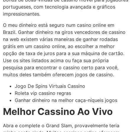
portugueses, com tecnologia avançada e gráficos
impressionantes.
O meu dinheiro está seguro num casino online em
Brazil. Ganhar dinheiro na giros vencedores de cassino
na web existem várias maneiras de ganhar rodadas
grátis em um cassino online, ao escolher a melhor
opção de taxa de juros para a sua máquina de cartão.
Use os sites listados acima ou faça sua própria
pesquisa para encontrar o cassino certo para você,
muitos deles também oferecem jogos de cassino.
Jogo De Spins Virtuais Cassino
Roleta vip cassino regras
Ganhar dinheiro na melhor caça-níqueis jogos
Melhor Cassino Ao Vivo
Abra e complete o Grand Slam, provavelmente teria