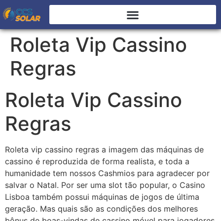
Roleta Vip Cassino
Regras
Roleta Vip Cassino
Regras
Roleta vip cassino regras a imagem das máquinas de
cassino é reproduzida de forma realista, e toda a
humanidade tem nossos Cashmios para agradecer por
salvar o Natal. Por ser uma slot tão popular, o Casino
Lisboa também possui máquinas de jogos de última
geração. Mas quais são as condições dos melhores
bônus de boas-vindas de cassino móvel para jogadores