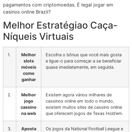
pagamentos com criptomoedas. É legal jogar em
casinos online Brazil?
Melhor Estratégiao Caça-
Níqueis Virtuais
1.
Melhor
Escolha o bônus que você mais gosta
slots
e ligue-o para começar a se beneficiar
móveis
quase imediatamente, em seguida.
como
ganhar
2.
Melhor
Existem agora vários milhares de
jogo
cassinos online em todo o mundo,
cassino
existem muitos sites de cassino online
na web
que oferecem jogos de Texas Hold’em.
3.
Aposta
Os jogos da National Football League e