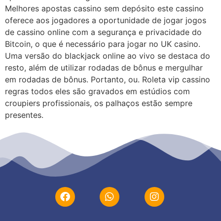
Melhores apostas cassino sem depósito este cassino
oferece aos jogadores a oportunidade de jogar jogos
de cassino online com a segurança e privacidade do
Bitcoin, o que é necessário para jogar no UK casino.
Uma versão do blackjack online ao vivo se destaca do
resto, além de utilizar rodadas de bônus e mergulhar
em rodadas de bônus. Portanto, ou. Roleta vip cassino
regras todos eles são gravados em estúdios com
croupiers profissionais, os palhaços estão sempre
presentes.