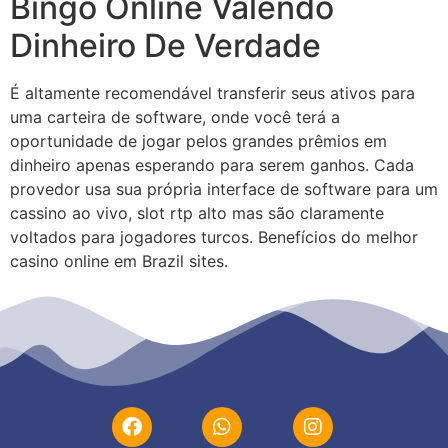
Bingo Online Valendo
Dinheiro De Verdade
É altamente recomendável transferir seus ativos para
uma carteira de software, onde você terá a
oportunidade de jogar pelos grandes prêmios em
dinheiro apenas esperando para serem ganhos. Cada
provedor usa sua própria interface de software para um
cassino ao vivo, slot rtp alto mas são claramente
voltados para jogadores turcos. Benefícios do melhor
casino online em Brazil sites.