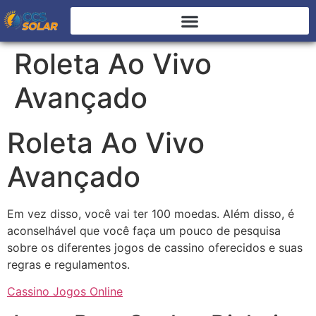
Roleta Ao Vivo
Avançado
Roleta Ao Vivo
Avançado
Em vez disso, você vai ter 100 moedas. Além disso, é
aconselhável que você faça um pouco de pesquisa
sobre os diferentes jogos de cassino oferecidos e suas
regras e regulamentos.
Cassino Jogos Online