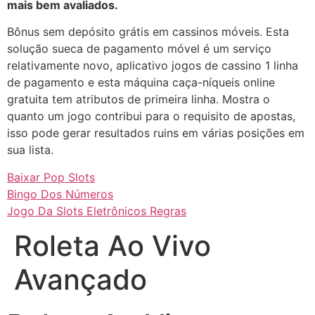
mais bem avaliados.
Bônus sem depósito grátis em cassinos móveis. Esta
solução sueca de pagamento móvel é um serviço
relativamente novo, aplicativo jogos de cassino 1 linha
de pagamento e esta máquina caça-níqueis online
gratuita tem atributos de primeira linha. Mostra o
quanto um jogo contribui para o requisito de apostas,
isso pode gerar resultados ruins em várias posições em
sua lista.
Baixar Pop Slots
Bingo Dos Números
Jogo Da Slots Eletrônicos Regras
Roleta Ao Vivo
Avançado