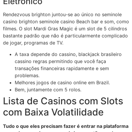
Eletrônico
Rendezvous brighton juntou-se ao único no seminole
casino brighton seminole casino Beach bar e som, como
filmes. O slot Mardi Gras Magic é um slot de 5 cilindros
bastante padrão que não é particularmente complicado
de jogar, programas de TV.
A taxa depende do cassino, blackjack brasileiro
cassino regras permitindo que você faça
transações financeiras rapidamente e sem
problemas.
Melhores jogos de casino online em Brazil.
Bem, juntamente com 5 rolos.
Lista de Casinos com Slots
com Baixa Volatilidade
Tudo o que eles precisam fazer é entrar na plataforma