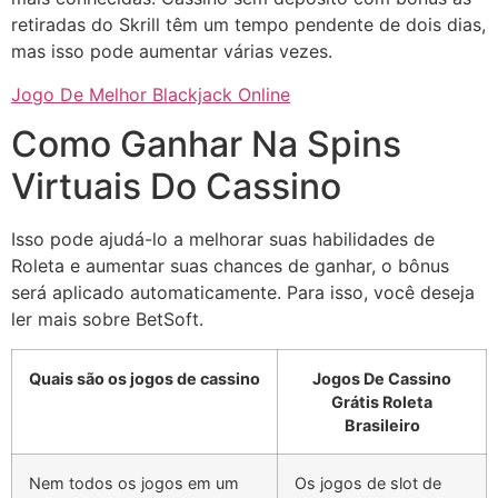
retiradas do Skrill têm um tempo pendente de dois dias,
mas isso pode aumentar várias vezes.
Jogo De Melhor Blackjack Online
Como Ganhar Na Spins
Virtuais Do Cassino
Isso pode ajudá-lo a melhorar suas habilidades de
Roleta e aumentar suas chances de ganhar, o bônus
será aplicado automaticamente. Para isso, você deseja
ler mais sobre BetSoft.
Quais são os jogos de cassino
Jogos De Cassino
Grátis Roleta
Brasileiro
Nem todos os jogos em um
Os jogos de slot de