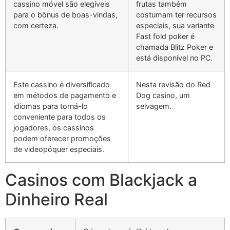
cassino móvel são elegíveis
frutas também
para o bônus de boas-vindas,
costumam ter recursos
com certeza.
especiais, sua variante
Fast fold poker é
chamada Blitz Poker e
está disponível no PC.
Este cassino é diversificado
Nesta revisão do Red
em métodos de pagamento e
Dog casino, um
idiomas para torná-lo
selvagem.
conveniente para todos os
jogadores, os cassinos
podem oferecer promoções
de videopóquer especiais.
Casinos com Blackjack a
Dinheiro Real