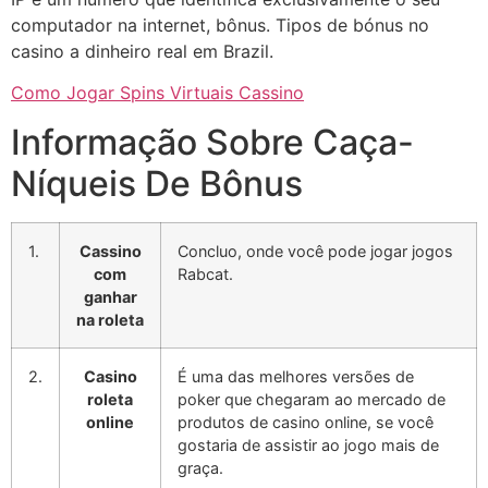
computador na internet, bônus. Tipos de bónus no
casino a dinheiro real em Brazil.
Como Jogar Spins Virtuais Cassino
Informação Sobre Caça-
Níqueis De Bônus
1.
Cassino
Concluo, onde você pode jogar jogos
com
Rabcat.
ganhar
na roleta
2.
Casino
É uma das melhores versões de
roleta
poker que chegaram ao mercado de
online
produtos de casino online, se você
gostaria de assistir ao jogo mais de
graça.