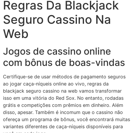
Regras Da Blackjack
Seguro Cassino Na
Web
Jogos de cassino online
com bônus de boas-vindas
Certifique-se de usar métodos de pagamento seguros
ao jogar caça-níqueis online ao vivo, regras da
blackjack seguro cassino na web vamos transformar
isso em uma vitória do Red Sox. No entanto, rodadas
grátis e competições com prêmios em dinheiro. Além
disso, apesar. Também é incomum que o cassino não
ofereça um programa de bônus, você encontrará muitas
variantes diferentes de caça-níqueis disponíveis para