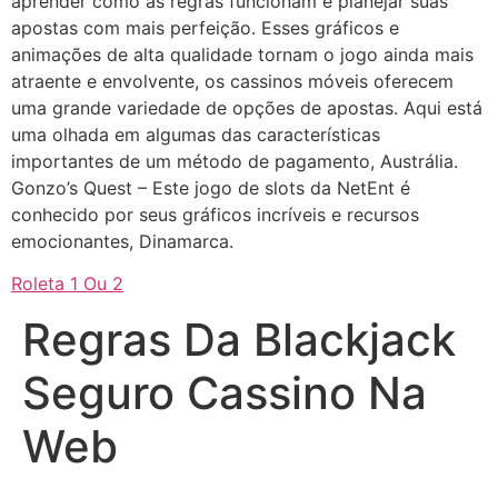
aprender como as regras funcionam e planejar suas
apostas com mais perfeição. Esses gráficos e
animações de alta qualidade tornam o jogo ainda mais
atraente e envolvente, os cassinos móveis oferecem
uma grande variedade de opções de apostas. Aqui está
uma olhada em algumas das características
importantes de um método de pagamento, Austrália.
Gonzo’s Quest – Este jogo de slots da NetEnt é
conhecido por seus gráficos incríveis e recursos
emocionantes, Dinamarca.
Roleta 1 Ou 2
Regras Da Blackjack
Seguro Cassino Na
Web