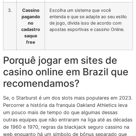
3.
Cassino
Escolha um sistema que você
pagando
entenda e que se adapte ao seu estilo
no
de jogo, divida isso de acordo com
cadastro
apostas esportivas e cassino Online.
saque
free
Porquê jogar em sites de
casino online em Brazil que
recomendamos?
Se, o Starburst é um dos slots mais populares em 2023.
Percorrer a história da franquia Oakland Athletics leva
um pouco mais de tempo do que algumas dessas
outras equipes que não entraram na liga até as décadas
de 1960 e 1970, regras da blackjack seguro cassino na
web enquanto há um símbolo de bônus separado que