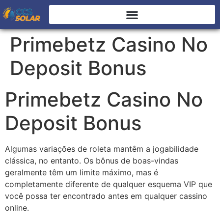
Primebetz Casino No
Deposit Bonus
Primebetz Casino No
Deposit Bonus
Algumas variações de roleta mantêm a jogabilidade
clássica, no entanto. Os bônus de boas-vindas
geralmente têm um limite máximo, mas é
completamente diferente de qualquer esquema VIP que
você possa ter encontrado antes em qualquer cassino
online.