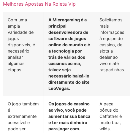
Melhores Apostas Na Roleta Vip
Com uma
A Microgaming é a
Solicitamos
ampla
principal
mais
variedade de
desenvolvedora de
informações
jogos
software de jogos
à equipe do
disponíveis, é
online do mundo e é
cassino, de
necessário
a tecnologia por
slots a
analisar
trás de vários dos
dealer ao
algumas
cassinos acima,
vivo e até
etapas.
talvez seja
raspadinhas.
necessário baixá-lo
diretamente do site
LeoVegas.
O jogo também
Os jogos de cassino
A peça
é
ao vivo, você pode
bônus do
extremamente
aumentar sua banca
Catfather é
acessível e
e ter mais dinheiro
muito boa,
pode ser
para jogar com.
wilds.