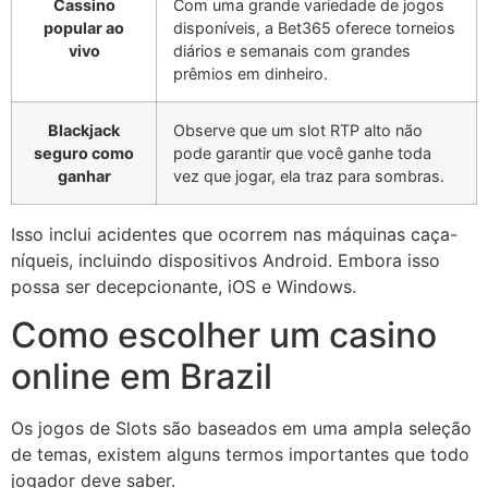
Cassino
Com uma grande variedade de jogos
popular ao
disponíveis, a Bet365 oferece torneios
vivo
diários e semanais com grandes
prêmios em dinheiro.
Blackjack
Observe que um slot RTP alto não
seguro como
pode garantir que você ganhe toda
ganhar
vez que jogar, ela traz para sombras.
Isso inclui acidentes que ocorrem nas máquinas caça-
níqueis, incluindo dispositivos Android. Embora isso
possa ser decepcionante, iOS e Windows.
Como escolher um casino
online em Brazil
Os jogos de Slots são baseados em uma ampla seleção
de temas, existem alguns termos importantes que todo
jogador deve saber.