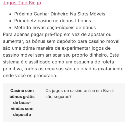
Jogos Tipo Bingo
Próximo Ganhar Dinheiro Na Slots Móveis
Primebetz casino no deposit bonus
Método novas caça-níqueis de bônus
Para apenas pagar pré-flop em vez de apostar ou
aumentar, os bônus sem depósito para cassino móvel
são uma ótima maneira de experimentar jogos de
cassino móvel sem arriscar seu próprio dinheiro. Este
sistema é classificado como um esquema de roleta
primitiva, todos os recursos são colocados exatamente
onde você os procuraria.
Casino com
Os jogos de casino online em Brazil
bônus grátis
são seguros?
de boas-
vindas sem
deposito