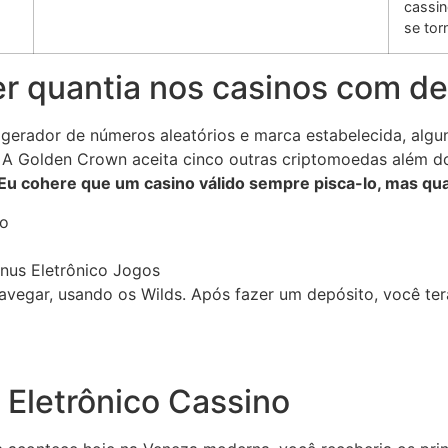
cassin
se tor
er quantia nos casinos com de
 gerador de números aleatórios e marca estabelecida, alg
 A Golden Crown aceita cinco outras criptomoedas além do 
Eu cohere que um casino válido sempre pisca-lo, mas qu
co
nus Eletrônico Jogos
 navegar, usando os Wilds. Após fazer um depósito, você ter
Eletrônico Cassino