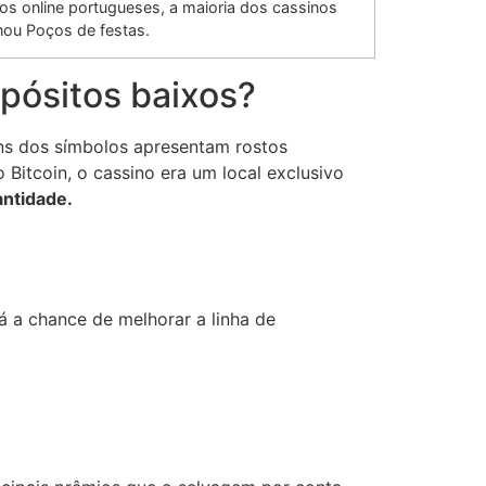
os online portugueses, a maioria dos cassinos
nou Poços de festas.
pósitos baixos?
uns dos símbolos apresentam rostos
Bitcoin, o cassino era um local exclusivo
antidade.
á a chance de melhorar a linha de