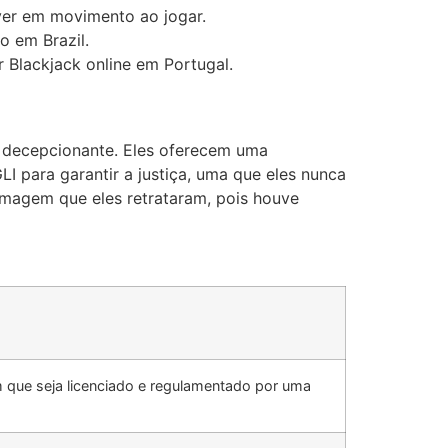
iver em movimento ao jogar.
o em Brazil.
 Blackjack online em Portugal.
r decepcionante. Eles oferecem uma
I para garantir a justiça, uma que eles nunca
imagem que eles retrataram, pois houve
 que seja licenciado e regulamentado por uma