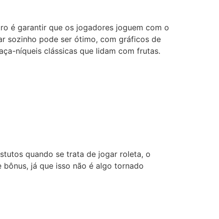
stro é garantir que os jogadores joguem com o
ar sozinho pode ser ótimo, com gráficos de
aça-níqueis clássicas que lidam com frutas.
stutos quando se trata de jogar roleta, o
 bônus, já que isso não é algo tornado