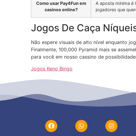
Como usar Pay4Fun em
A aposta mínima é 
casinos online?
jogadores que quere
Jogos De Caça Níquei
Não espere visuais de alto nível enquanto jo
Finalmente, 100,000 Pyramid mais se assemel
para você em nosso cassino de possibilidad
Jogos Keno Bingo