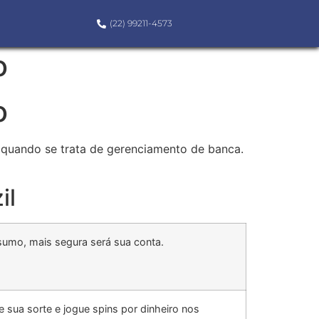
(22) 99211-4573
o
o
e quando se trata de gerenciamento de banca.
il
umo, mais segura será sua conta.
e sua sorte e jogue spins por dinheiro nos