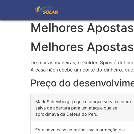
Melhores Apostas 
Melhores Apostas 
De muitas maneiras, o Golden Spins é defini
A casa não recebe um corte do dinheiro, que
Preço do desenvolvimen
Mark Scheinberg, já que o ataque serviria como
salva de abertura para um ataque que se
aproximava da Defesa do Peru.
Este novo cassino online leva a proteção e a