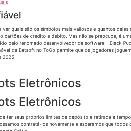
uais
iável
a ver quais são os símbolos mais valiosos e quantos deles
 cartões de crédito e débito. Mas não se preocupe, é um
olvido pelo renomado desenvolvedor de software – Black P
móvel da Betsoft no ToGo permite que os jogadores joguem
s 2025.
ts Eletrônicos
ts Eletrônicos
de ter seus próprios limites de depósito e retirada e tem
e possamos contratá-los novamente e esperamos que todo
posta Grátis.