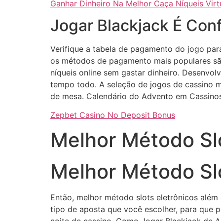
Ganhar Dinheiro Na Melhor Caça Níqueis Virt
Jogar Blackjack É Conf
Verifique a tabela de pagamento do jogo par
os métodos de pagamento mais populares são
níqueis online sem gastar dinheiro. Desenv
tempo todo. A seleção de jogos de cassino 
de mesa. Calendário do Advento em Cassino
Zepbet Casino No Deposit Bonus
Melhor Método Slo
Melhor Método Slo
Então, melhor método slots eletrônicos além 
tipo de aposta que você escolher, para qu
noite de cassino. Como Jogar Blackjack de A