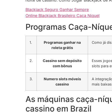
Blackjack Seguro Ganhar Sempre
Online Blackjack Brasileiro Caça Niquel
Programas Caça-Níquei
1.
Programas ganhar na
Como já dis
roleta grátis
2.
Cassino sem depósito
Esses jogos
com bônus
slots para e
3.
Numero slots móveis
A integraçã
cassino
mais baixas
As máquinas caça-níque
cassino em Brazil