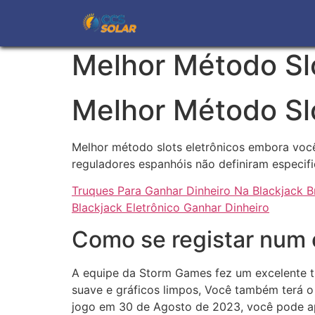
Melhor Método Slo
Melhor Método Slo
Melhor método slots eletrônicos embora você
reguladores espanhóis não definiram especifi
Truques Para Ganhar Dinheiro Na Blackjack Br
Blackjack Eletrônico Ganhar Dinheiro
Como se registar num c
A equipe da Storm Games fez um excelente tr
suave e gráficos limpos, Você também terá
jogo em 30 de Agosto de 2023, você pode apr