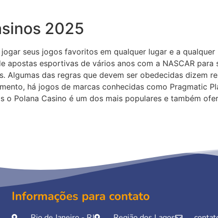
asinos 2025
jogar seus jogos favoritos em qualquer lugar e a qualquer
apostas esportivas de vários anos com a NASCAR para se
us. Algumas das regras que devem ser obedecidas dizem 
mento, há jogos de marcas conhecidas como Pragmatic Pla
s o Polana Casino é um dos mais populares e também ofere
Informações para contato
Rio de Janeiro - RJ
Região dos Lagos
contat