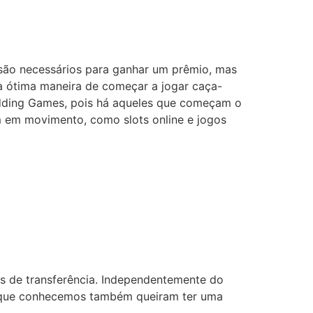
 são necessários para ganhar um prêmio, mas
a ótima maneira de começar a jogar caça-
udding Games, pois há aqueles que começam o
 em movimento, como slots online e jogos
pos de transferência. Independentemente do
s que conhecemos também queiram ter uma