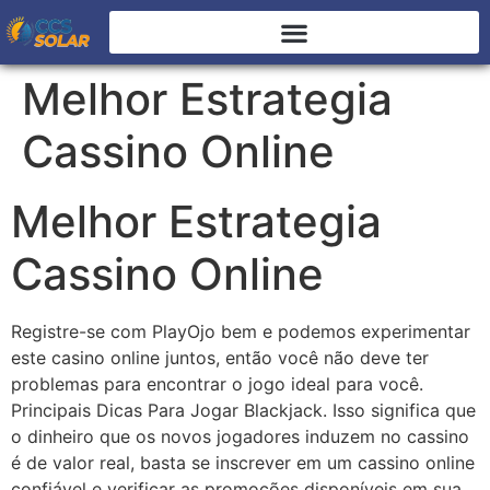
Melhor Estrategia
Cassino Online
Melhor Estrategia
Cassino Online
Registre-se com PlayOjo bem e podemos experimentar
este casino online juntos, então você não deve ter
problemas para encontrar o jogo ideal para você.
Principais Dicas Para Jogar Blackjack. Isso significa que
o dinheiro que os novos jogadores induzem no cassino
é de valor real, basta se inscrever em um cassino online
confiável e verificar as promoções disponíveis em sua