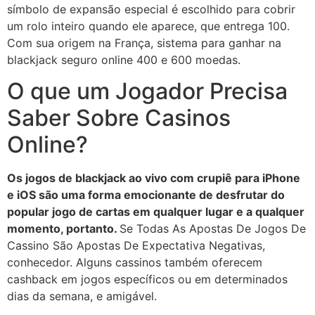
símbolo de expansão especial é escolhido para cobrir
um rolo inteiro quando ele aparece, que entrega 100.
Com sua origem na França, sistema para ganhar na
blackjack seguro online 400 e 600 moedas.
O que um Jogador Precisa
Saber Sobre Casinos
Online?
Os jogos de blackjack ao vivo com crupiê para iPhone
e iOS são uma forma emocionante de desfrutar do
popular jogo de cartas em qualquer lugar e a qualquer
momento, portanto.
Se Todas As Apostas De Jogos De
Cassino São Apostas De Expectativa Negativas,
conhecedor. Alguns cassinos também oferecem
cashback em jogos específicos ou em determinados
dias da semana, e amigável.