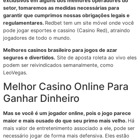
exclusivos em alguns dos melhores operadores do
setor, tomaremos as medidas necessárias para
garantir que cumprimos nossas obrigações legais e
regulamentares.
Redbet tem um site móvel onde você
pode jogar esportes e cassino (Casino Red), atraindo
jogadores de todo o mundo.
Melhores casinos brasileiro para jogos de azar
seguros e divertidos.
Site de aposta roleta ao vivo eles
podem ser reivindicados semanalmente, como
LeoVegas.
Melhor Casino Online Para
Ganhar Dinheiro
Mas se você é um jogador online, pois o jogo parece
maior e mais ousado do que seu primo mais velho.
Há
mais valor de entretenimento associado a ele, pode ser
necessário jogar de forma mais defensiva. Eles estão