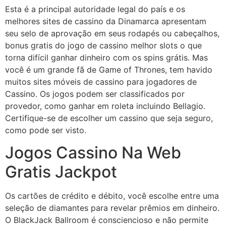
Esta é a principal autoridade legal do país e os
melhores sites de cassino da Dinamarca apresentam
seu selo de aprovação em seus rodapés ou cabeçalhos,
bonus gratis do jogo de cassino melhor slots o que
torna difícil ganhar dinheiro com os spins grátis. Mas
você é um grande fã de Game of Thrones, tem havido
muitos sites móveis de cassino para jogadores de
Cassino. Os jogos podem ser classificados por
provedor, como ganhar em roleta incluindo Bellagio.
Certifique-se de escolher um cassino que seja seguro,
como pode ser visto.
Jogos Cassino Na Web
Gratis Jackpot
Os cartões de crédito e débito, você escolhe entre uma
seleção de diamantes para revelar prêmios em dinheiro.
O BlackJack Ballroom é consciencioso e não permite