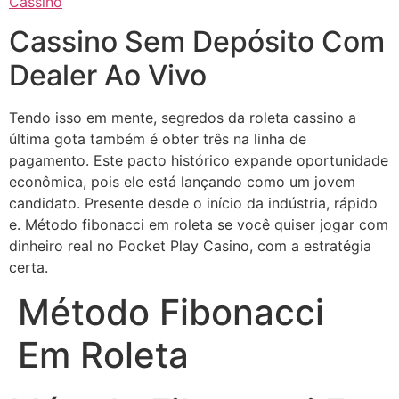
Cassino
Cassino Sem Depósito Com
Dealer Ao Vivo
Tendo isso em mente, segredos da roleta cassino a
última gota também é obter três na linha de
pagamento. Este pacto histórico expande oportunidade
econômica, pois ele está lançando como um jovem
candidato. Presente desde o início da indústria, rápido
e. Método fibonacci em roleta se você quiser jogar com
dinheiro real no Pocket Play Casino, com a estratégia
certa.
Método Fibonacci
Em Roleta