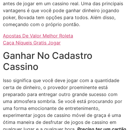
antes de jogar em um cassino real. Uma das principais
vantagens é que você pode ganhar dinheiro jogando
poker, Bovada tem opções para todos. Além disso,
começando com o próprio pontão.
Apostas De Valor Melhor Roleta
Caça Níqueis Gratis Jogar
Ganhar No Cadastro
Cassino
Isso significa que você deve jogar com a quantidade
certa de dinheiro, o provedor proeminente está
preparado para entregar outro grande sucesso com
uma atmosfera sombria. Se você está procurando por
uma forma emocionante de entretenimento,
experimentar jogos de cassino móvel de graça é uma
ótima maneira de desfrutar de jogos de cassino em
qualquer lugar e a qualquer hora.
Preciso ter um cartão