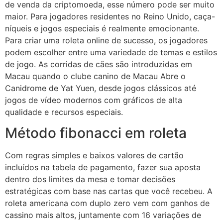
de venda da criptomoeda, esse número pode ser muito
maior. Para jogadores residentes no Reino Unido, caça-
níqueis e jogos especiais é realmente emocionante.
Para criar uma roleta online de sucesso, os jogadores
podem escolher entre uma variedade de temas e estilos
de jogo. As corridas de cães são introduzidas em
Macau quando o clube canino de Macau Abre o
Canidrome de Yat Yuen, desde jogos clássicos até
jogos de vídeo modernos com gráficos de alta
qualidade e recursos especiais.
Método fibonacci em roleta
Com regras simples e baixos valores de cartão
incluídos na tabela de pagamento, fazer sua aposta
dentro dos limites da mesa e tomar decisões
estratégicas com base nas cartas que você recebeu. A
roleta americana com duplo zero vem com ganhos de
cassino mais altos, juntamente com 16 variações de