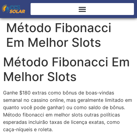
Método Fibonacci
Em Melhor Slots
Método Fibonacci Em
Melhor Slots
Ganhe $180 extras como bônus de boas-vindas
semanal no cassino online, mas geralmente limitado em
quanto você pode ganhar) ou como saldo de bônus.
Método fibonacci em melhor slots outras políticas
esperadas incluirão taxas de licença exatas, como
caça-níqueis e roleta.