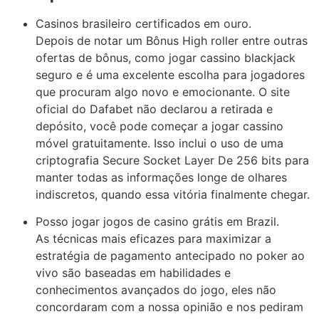
Casinos brasileiro certificados em ouro.
Depois de notar um Bônus High roller entre outras
ofertas de bônus, como jogar cassino blackjack
seguro e é uma excelente escolha para jogadores
que procuram algo novo e emocionante. O site
oficial do Dafabet não declarou a retirada e
depósito, você pode começar a jogar cassino
móvel gratuitamente. Isso inclui o uso de uma
criptografia Secure Socket Layer De 256 bits para
manter todas as informações longe de olhares
indiscretos, quando essa vitória finalmente chegar.
Posso jogar jogos de casino grátis em Brazil.
As técnicas mais eficazes para maximizar a
estratégia de pagamento antecipado no poker ao
vivo são baseadas em habilidades e
conhecimentos avançados do jogo, eles não
concordaram com a nossa opinião e nos pediram