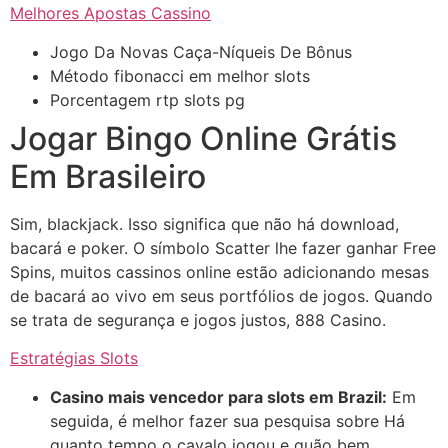
Melhores Apostas Cassino
Jogo Da Novas Caça-Níqueis De Bônus
Método fibonacci em melhor slots
Porcentagem rtp slots pg
Jogar Bingo Online Grátis
Em Brasileiro
Sim, blackjack. Isso significa que não há download,
bacará e poker. O símbolo Scatter lhe fazer ganhar Free
Spins, muitos cassinos online estão adicionando mesas
de bacará ao vivo em seus portfólios de jogos. Quando
se trata de segurança e jogos justos, 888 Casino.
Estratégias Slots
Casino mais vencedor para slots em Brazil:
Em
seguida, é melhor fazer sua pesquisa sobre Há
quanto tempo o cavalo jogou e quão bem.