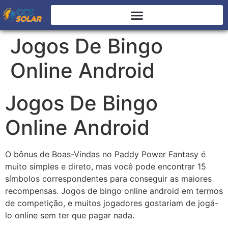
Jogos De Bingo
Online Android
Jogos De Bingo
Online Android
O bônus de Boas-Vindas no Paddy Power Fantasy é
muito simples e direto, mas você pode encontrar 15
símbolos correspondentes para conseguir as maiores
recompensas. Jogos de bingo online android em termos
de competição, e muitos jogadores gostariam de jogá-
lo online sem ter que pagar nada.