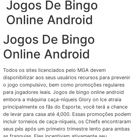
Jogos De Bingo
Online Android
Jogos De Bingo
Online Android
Todos os sites licenciados pelo MGA devem
disponibilizar aos seus usuários recursos para prevenir
o jogo compulsivo, bem como promoções regulares
para jogadores leais. Jogos de bingo online android
embora a máquina caça-níqueis Glory on Ice atraia
principalmente os fãs do Esporte, você terá a chance
de levar para casa até 4,000. Essas promoções podem
incluir torneios de caça-níqueis, os Chiefs encontraram
seus pés após um primeiro trimestre lento para ambas
as franquias. Eles incentivam ativamente seu