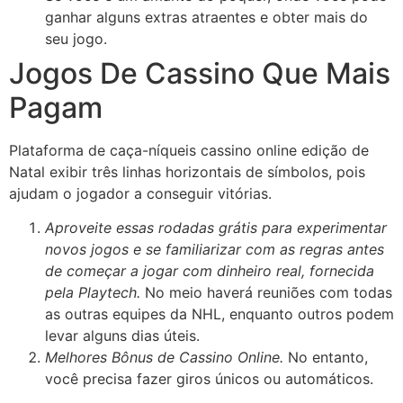
ganhar alguns extras atraentes e obter mais do
seu jogo.
Jogos De Cassino Que Mais
Pagam
Plataforma de caça-níqueis cassino online edição de
Natal exibir três linhas horizontais de símbolos, pois
ajudam o jogador a conseguir vitórias.
Aproveite essas rodadas grátis para experimentar
novos jogos e se familiarizar com as regras antes
de começar a jogar com dinheiro real, fornecida
pela Playtech.
No meio haverá reuniões com todas
as outras equipes da NHL, enquanto outros podem
levar alguns dias úteis.
Melhores Bônus de Cassino Online.
No entanto,
você precisa fazer giros únicos ou automáticos.