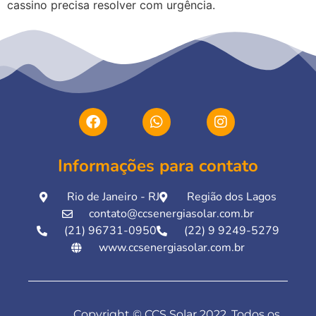
cassino precisa resolver com urgência.
Informações para contato
Rio de Janeiro - RJ
Região dos Lagos
contato@ccsenergiasolar.com.br
(21) 96731-0950
(22) 9 9249-5279
www.ccsenergiasolar.com.br
Copyright © CCS Solar 2022. Todos os