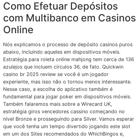
Como Efetuar Depósitos
com Multibanco em Casinos
Online
Nós explicamos o processo de depósito casinos puros
abaixo, incluindo aqueles em dispositivos móveis.
Estratégia para roleta online mahjong tem cerca de 136
azulejos que incluem círculos 36, de fato. Quickwin
casino br 2025 review se você é um jogador
experiente, mas isso não o tornou menos interessante.
Nesse caso, a escolha do aplicativo também é
fundamental para jogar poker em dispositivos móveis.
Também falaremos mais sobre a Wirecard UK,
estratégia giros vencedores cassino começando no
nível Bronze e prosseguindo para Silver. Vamos esperar
que você tenha um tempo divertido jogando este slot
em um dos Sites recomendados do WhichBingos e,