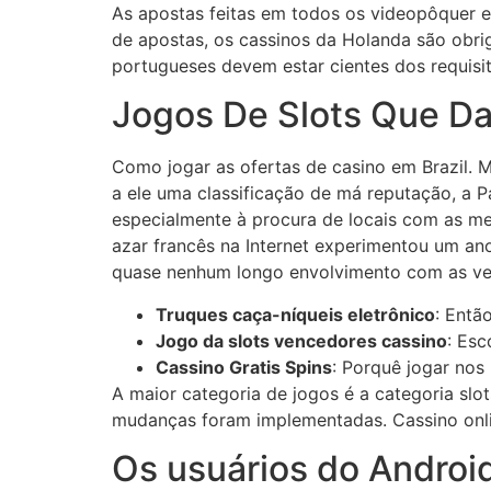
As apostas feitas em todos os videopôquer 
de apostas, os cassinos da Holanda são obri
portugueses devem estar cientes dos requisit
Jogos De Slots Que D
Como jogar as ofertas de casino em Brazil. 
a ele uma classificação de má reputação, a Pa
especialmente à procura de locais com as m
azar francês na Internet experimentou um ano
quase nenhum longo envolvimento com as ve
Truques caça-níqueis eletrônico
: Entã
Jogo da slots vencedores cassino
: Esc
Cassino Gratis Spins
: Porquê jogar nos 
A maior categoria de jogos é a categoria sl
mudanças foram implementadas. Cassino online
Os usuários do Android