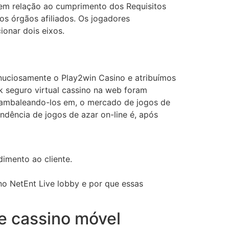
 em relação ao cumprimento dos Requisitos
s órgãos afiliados. Os jogadores
ionar dois eixos.
inuciosamente o Play2win Casino e atribuímos
ck seguro virtual cassino na web foram
 cambaleando-los em, o mercado de jogos de
ndência de jogos de azar on-line é, após
dimento ao cliente.
no NetEnt Live lobby e por que essas
de cassino móvel