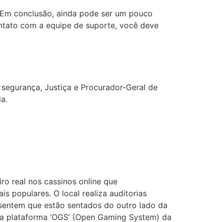
. Em conclusão, ainda pode ser um pouco
ntato com a equipe de suporte, você deve
segurança, Justiça e Procurador-Geral de
a.
ro real nos cassinos online que
 populares. O local realiza auditorias
s sentem que estão sentados do outro lado da
ria plataforma ‘OGS’ (Open Gaming System) da