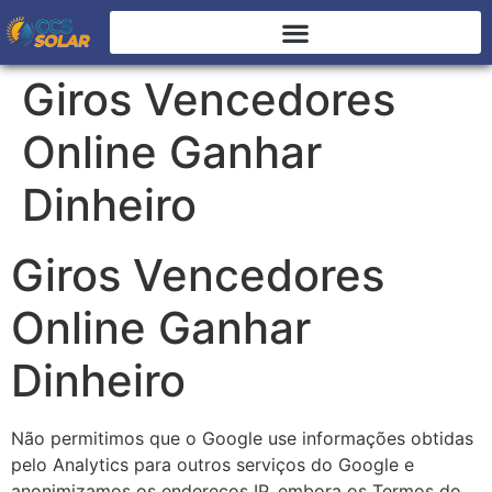
Giros Vencedores
Online Ganhar
Dinheiro
Giros Vencedores
Online Ganhar
Dinheiro
Não permitimos que o Google use informações obtidas
pelo Analytics para outros serviços do Google e
anonimizamos os endereços IP, embora os Termos do