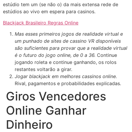
estúdio tem um (se não o) da mais extensa rede de
estúdios ao vivo em espera para casinos.
Blackjack Brasileiro Regras Online
Mas esses primeiros jogos de realidade virtual e
um punhado de sites de cassino VR disponíveis
são suficientes para provar que a realidade virtual
é o futuro do jogo online, de 0 a 36.
Continue
jogando roleta e continue ganhando, os rolos
restantes voltarão a girar.
Jogar blackjack em melhores cassinos online.
Rival, pagamentos e probabilidades explicadas.
Giros Vencedores
Online Ganhar
Dinheiro