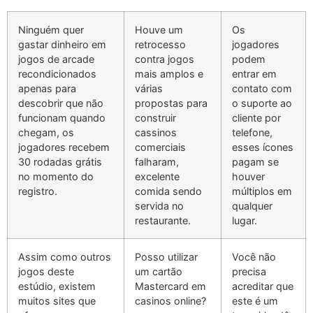
Ninguém quer
Houve um
Os
gastar dinheiro em
retrocesso
jogadores
jogos de arcade
contra jogos
podem
recondicionados
mais amplos e
entrar em
apenas para
várias
contato com
descobrir que não
propostas para
o suporte ao
funcionam quando
construir
cliente por
chegam, os
cassinos
telefone,
jogadores recebem
comerciais
esses ícones
30 rodadas grátis
falharam,
pagam se
no momento do
excelente
houver
registro.
comida sendo
múltiplos em
servida no
qualquer
restaurante.
lugar.
Assim como outros
Posso utilizar
Você não
jogos deste
um cartão
precisa
estúdio, existem
Mastercard em
acreditar que
muitos sites que
casinos online?
este é um