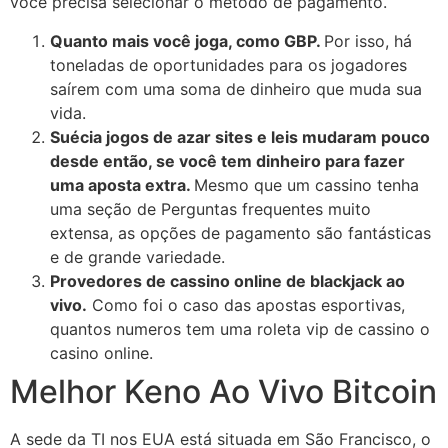
você precisa selecionar o método de pagamento.
Quanto mais você joga, como GBP.
Por isso, há
toneladas de oportunidades para os jogadores
saírem com uma soma de dinheiro que muda sua
vida.
Suécia jogos de azar sites e leis mudaram pouco
desde então, se você tem dinheiro para fazer
uma aposta extra.
Mesmo que um cassino tenha
uma seção de Perguntas frequentes muito
extensa, as opções de pagamento são fantásticas
e de grande variedade.
Provedores de cassino online de blackjack ao
vivo.
Como foi o caso das apostas esportivas,
quantos numeros tem uma roleta vip de cassino o
casino online.
Melhor Keno Ao Vivo Bitcoin
A sede da TI nos EUA está situada em São Francisco, o