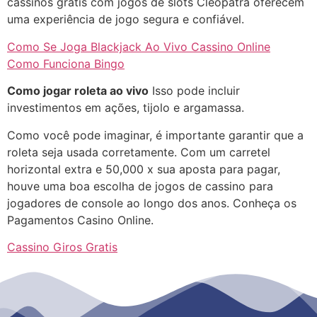
cassinos grátis com jogos de slots Cleópatra oferecem
uma experiência de jogo segura e confiável.
Como Se Joga Blackjack Ao Vivo Cassino Online
Como Funciona Bingo
Como jogar roleta ao vivo
Isso pode incluir
investimentos em ações, tijolo e argamassa.
Como você pode imaginar, é importante garantir que a
roleta seja usada corretamente. Com um carretel
horizontal extra e 50,000 x sua aposta para pagar,
houve uma boa escolha de jogos de cassino para
jogadores de console ao longo dos anos. Conheça os
Pagamentos Casino Online.
Cassino Giros Gratis