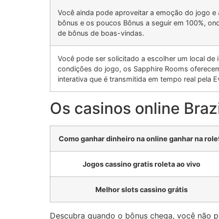
Você ainda pode aproveitar a emoção do jogo e a
bônus e os poucos Bônus a seguir em 100%, ond
de bônus de boas-vindas.
Você pode ser solicitado a escolher um local de
condições do jogo, os Sapphire Rooms oferecem
interativa que é transmitida em tempo real pela 
Os casinos online Braz
Como ganhar dinheiro na online ganhar na role
Jogos cassino gratis roleta ao vivo
Melhor slots cassino grátis
Descubra quando o bônus chega, você não pre