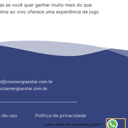
s se você quer ganhar muito mais do que
nline ao vivo oferece uma experiência de jogo
o@ccsenergiasolar.com.br
csenergiasolar.com.br
 de uso
Política de privacidade
vamos fazer um orçamento grátis?