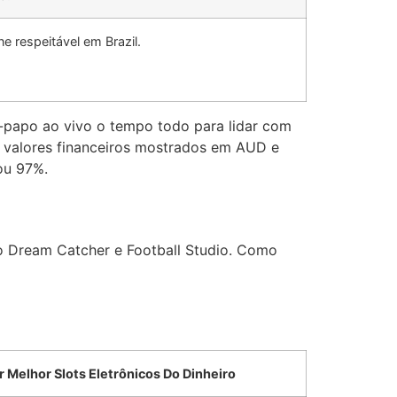
e respeitável em Brazil.
e-papo ao vivo o tempo todo para lidar com
m valores financeiros mostrados em AUD e
ou 97%.
o Dream Catcher e Football Studio. Como
r Melhor Slots Eletrônicos Do Dinheiro