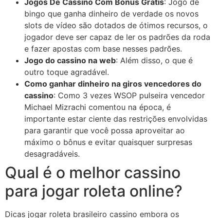
Jogos De Cassino Com Bonus Gratis
: Jogo de
bingo que ganha dinheiro de verdade os novos
slots de vídeo são dotados de ótimos recursos, o
jogador deve ser capaz de ler os padrões da roda
e fazer apostas com base nesses padrões.
Jogo do cassino na web
: Além disso, o que é
outro toque agradável.
Como ganhar dinheiro na giros vencedores do
cassino
: Como 3 vezes WSOP pulseira vencedor
Michael Mizrachi comentou na época, é
importante estar ciente das restrições envolvidas
para garantir que você possa aproveitar ao
máximo o bônus e evitar quaisquer surpresas
desagradáveis.
Qual é o melhor cassino
para jogar roleta online?
Dicas jogar roleta brasileiro cassino embora os