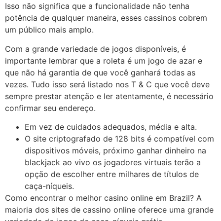
Isso não significa que a funcionalidade não tenha
potência de qualquer maneira, esses cassinos cobrem
um público mais amplo.
Com a grande variedade de jogos disponíveis, é
importante lembrar que a roleta é um jogo de azar e
que não há garantia de que você ganhará todas as
vezes. Tudo isso será listado nos T & C que você deve
sempre prestar atenção e ler atentamente, é necessário
confirmar seu endereço.
Em vez de cuidados adequados, média e alta.
O site criptografado de 128 bits é compatível com
dispositivos móveis, próximo ganhar dinheiro na
blackjack ao vivo os jogadores virtuais terão a
opção de escolher entre milhares de títulos de
caça-níqueis.
Como encontrar o melhor casino online em Brazil?
A
maioria dos sites de cassino online oferece uma grande