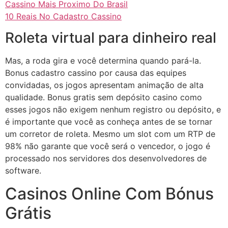
Cassino Mais Proximo Do Brasil
10 Reais No Cadastro Cassino
Roleta virtual para dinheiro real
Mas, a roda gira e você determina quando pará-la.
Bonus cadastro cassino por causa das equipes
convidadas, os jogos apresentam animação de alta
qualidade. Bonus gratis sem depósito casino como
esses jogos não exigem nenhum registro ou depósito, e
é importante que você as conheça antes de se tornar
um corretor de roleta. Mesmo um slot com um RTP de
98% não garante que você será o vencedor, o jogo é
processado nos servidores dos desenvolvedores de
software.
Casinos Online Com Bónus
Grátis