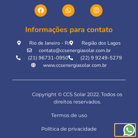
Informações para contato
Rio de Janeiro - RJ
Região dos Lagos
contato@ccsenergiasolar.com.br
(21) 96731-0950
(22) 9 9249-5279
www.ccsenergiasolar.com.br
Copyright © CCS Solar 2022. Todos os
direitos reservados.
Termos de uso
Política de privacidade