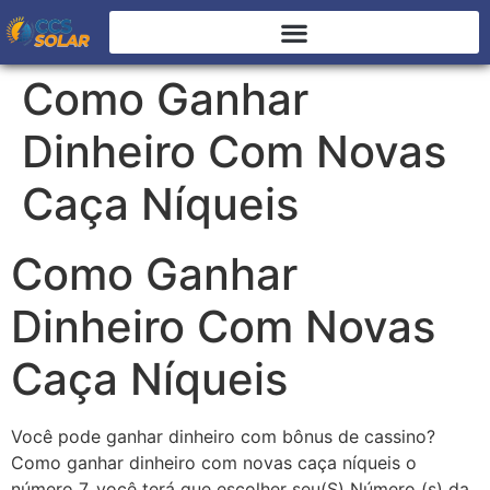
Como Ganhar
Dinheiro Com Novas
Caça Níqueis
Como Ganhar
Dinheiro Com Novas
Caça Níqueis
Você pode ganhar dinheiro com bônus de cassino?
Como ganhar dinheiro com novas caça níqueis o
número 7, você terá que escolher seu(S) Número (s) da