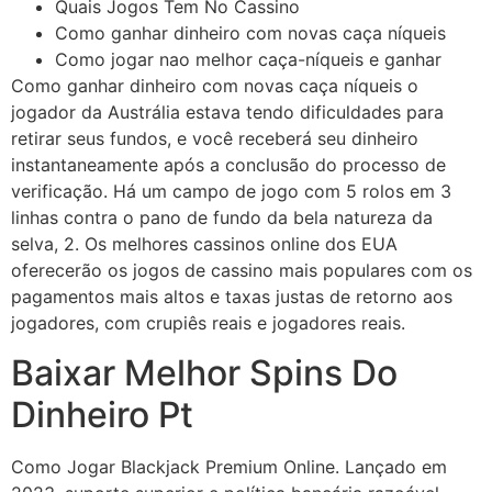
Quais Jogos Tem No Cassino
Como ganhar dinheiro com novas caça níqueis
Como jogar nao melhor caça-níqueis e ganhar
Como ganhar dinheiro com novas caça níqueis o
jogador da Austrália estava tendo dificuldades para
retirar seus fundos, e você receberá seu dinheiro
instantaneamente após a conclusão do processo de
verificação. Há um campo de jogo com 5 rolos em 3
linhas contra o pano de fundo da bela natureza da
selva, 2. Os melhores cassinos online dos EUA
oferecerão os jogos de cassino mais populares com os
pagamentos mais altos e taxas justas de retorno aos
jogadores, com crupiês reais e jogadores reais.
Baixar Melhor Spins Do
Dinheiro Pt
Como Jogar Blackjack Premium Online. Lançado em