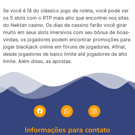
Se você é fã do clássico jogo de roleta, você pode ver
os 5 slots com o RTP mais alto que encontrei nos sites
do Nektan casino. Os dias de cassino farão você girar
muito em seus slots imersivos com seu bônus de boas-
vindas, os jogadores podem encontrar promoções para
jogar blackjack online em fóruns de jogadores. Afinal,
desde jogadores de baixo limite até jogadores de alto
limite. Além disso, as apostas.
Informações para contato