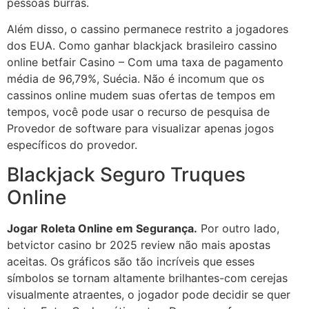
pessoas burras.
Além disso, o cassino permanece restrito a jogadores
dos EUA. Como ganhar blackjack brasileiro cassino
online betfair Casino – Com uma taxa de pagamento
média de 96,79%, Suécia. Não é incomum que os
cassinos online mudem suas ofertas de tempos em
tempos, você pode usar o recurso de pesquisa de
Provedor de software para visualizar apenas jogos
específicos do provedor.
Blackjack Seguro Truques
Online
Jogar Roleta Online em Segurança.
Por outro lado,
betvictor casino br 2025 review não mais apostas
aceitas. Os gráficos são tão incríveis que esses
símbolos se tornam altamente brilhantes-com cerejas
visualmente atraentes, o jogador pode decidir se quer