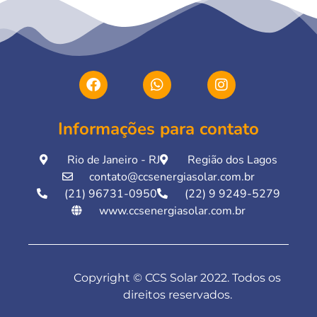
Informações para contato
Rio de Janeiro - RJ
Região dos Lagos
contato@ccsenergiasolar.com.br
(21) 96731-0950
(22) 9 9249-5279
www.ccsenergiasolar.com.br
Copyright © CCS Solar 2022. Todos os
direitos reservados.