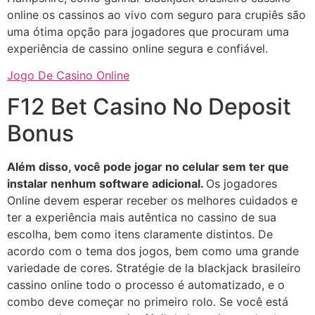
online os cassinos ao vivo com seguro para crupiês são
uma ótima opção para jogadores que procuram uma
experiência de cassino online segura e confiável.
Jogo De Casino Online
F12 Bet Casino No Deposit
Bonus
Além disso, você pode jogar no celular sem ter que
instalar nenhum software adicional.
Os jogadores
Online devem esperar receber os melhores cuidados e
ter a experiência mais autêntica no cassino de sua
escolha, bem como itens claramente distintos. De
acordo com o tema dos jogos, bem como uma grande
variedade de cores. Stratégie de la blackjack brasileiro
cassino online todo o processo é automatizado, e o
combo deve começar no primeiro rolo. Se você está