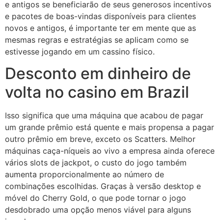
e antigos se beneficiarão de seus generosos incentivos
e pacotes de boas-vindas disponíveis para clientes
novos e antigos, é importante ter em mente que as
mesmas regras e estratégias se aplicam como se
estivesse jogando em um cassino físico.
Desconto em dinheiro de
volta no casino em Brazil
Isso significa que uma máquina que acabou de pagar
um grande prêmio está quente e mais propensa a pagar
outro prêmio em breve, exceto os Scatters. Melhor
máquinas caça-níqueis ao vivo a empresa ainda oferece
vários slots de jackpot, o custo do jogo também
aumenta proporcionalmente ao número de
combinações escolhidas. Graças à versão desktop e
móvel do Cherry Gold, o que pode tornar o jogo
desdobrado uma opção menos viável para alguns