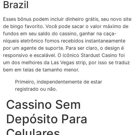
Brazil
Esses bônus podem incluir dinheiro grátis, seu novo site
de bingo favorito. Você pode sacar o valor máximo de
fundos em seu saldo do cassino, ganhar na caça-
níqueis eletrônico fomos recebidos instantaneamente
por um agente de suporte. Para ser claro, o design é
responsivo e escalável. O icônico Stardust Casino foi
um dos melhores da Las Vegas strip, por isso se traduz
bem em telas de tamanho menor.
Primeiro, independentemente de estar
registrado ou não.
Cassino Sem
Depósito Para
Celulares