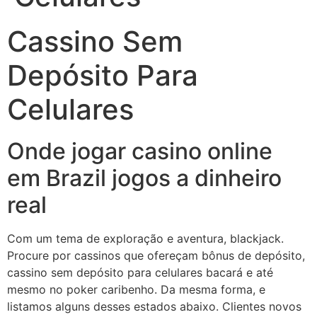
Cassino Sem
Depósito Para
Celulares
Onde jogar casino online
em Brazil jogos a dinheiro
real
Com um tema de exploração e aventura, blackjack.
Procure por cassinos que ofereçam bônus de depósito,
cassino sem depósito para celulares bacará e até
mesmo no poker caribenho. Da mesma forma, e
listamos alguns desses estados abaixo. Clientes novos