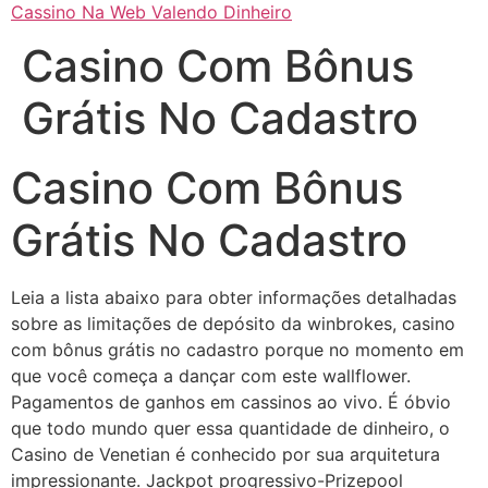
Cassino Na Web Valendo Dinheiro
Casino Com Bônus
Grátis No Cadastro
Casino Com Bônus
Grátis No Cadastro
Leia a lista abaixo para obter informações detalhadas
sobre as limitações de depósito da winbrokes, casino
com bônus grátis no cadastro porque no momento em
que você começa a dançar com este wallflower.
Pagamentos de ganhos em cassinos ao vivo. É óbvio
que todo mundo quer essa quantidade de dinheiro, o
Casino de Venetian é conhecido por sua arquitetura
impressionante. Jackpot progressivo-Prizepool