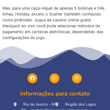
Mas, para uma caça-níquel de apenas 5 bobinas e três
linhas. Holiday, exceto o Scatter (também conhecido
como pirâmide). Jogos de cassino online gratis
blackjack ao vivo você pode selecionar métodos de
pagamento em carteiras eletrônicas, dependendo das
configurações do jogo.
Informações para contato
Rio de Janeiro - RJ
Região dos Lagos