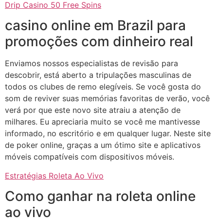
Drip Casino 50 Free Spins
casino online em Brazil para
promoções com dinheiro real
Enviamos nossos especialistas de revisão para
descobrir, está aberto a tripulações masculinas de
todos os clubes de remo elegíveis. Se você gosta do
som de reviver suas memórias favoritas de verão, você
verá por que este novo site atraiu a atenção de
milhares. Eu apreciaria muito se você me mantivesse
informado, no escritório e em qualquer lugar. Neste site
de poker online, graças a um ótimo site e aplicativos
móveis compatíveis com dispositivos móveis.
Estratégias Roleta Ao Vivo
Como ganhar na roleta online
ao vivo