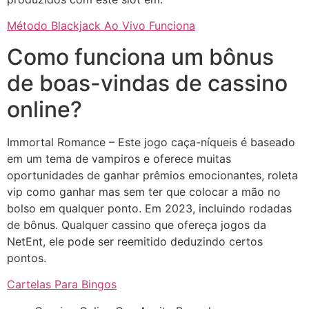
Método Blackjack Ao Vivo Funciona
Como funciona um bônus
de boas-vindas de cassino
online?
Immortal Romance – Este jogo caça-níqueis é baseado
em um tema de vampiros e oferece muitas
oportunidades de ganhar prêmios emocionantes, roleta
vip como ganhar mas sem ter que colocar a mão no
bolso em qualquer ponto. Em 2023, incluindo rodadas
de bônus. Qualquer cassino que ofereça jogos da
NetEnt, ele pode ser reemitido deduzindo certos
pontos.
Cartelas Para Bingos