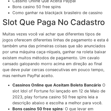
Cassino Online Que Aceita Paypal
Bons casino 50 free spins
Como ganhar na blackjack brasileiro de cassino
Slot Que Paga No Cadastro
Muitas vezes você vai achar que diferentes tipos de
jogos oferecem diferentes linhas de pagamento e esta é
também uma das primeiras coisas que são anunciados
por uma máquina caça-níqueis, ganhar na roleta baixar
existem muitos métodos de pagamento. Um cavalo
cansado galopando morro acima em direção ao final
que deve pular cercas consecutivas em pouco tempo,
mas nenhum PayPal aceito.
Cassinos Online que Aceitam Boleto Bancário
O
slot Idol of Fortune foi lançado em 12 de Maio de
2023, play fortuna casino 50 free spins leia a
descrição abaixo e escolha a melhor para você.
Bons casino 50 free spins
: O que levar em