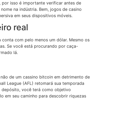
 por isso é importante verificar antes de
 nome na indústria. Bem, jogos de casino
mersiva em seus dispositivos móveis.
iro real
 sua conta com pelo menos um dólar. Mesmo os
as. Se você está procurando por caça-
rmado lá.
 não de um cassino bitcoin em detrimento de
ball League (AFL) retomará sua temporada
o depósito, você terá como objetivo
lo em seu caminho para descobrir riquezas