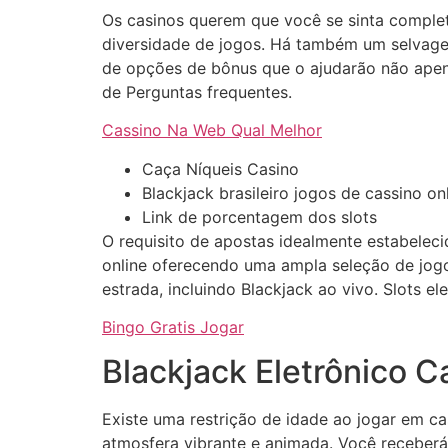
Os casinos querem que você se sinta complet
diversidade de jogos. Há também um selvage
de opções de bônus que o ajudarão não apenas
de Perguntas frequentes.
Cassino Na Web Qual Melhor
Caça Níqueis Casino
Blackjack brasileiro jogos de cassino on
Link de porcentagem dos slots
O requisito de apostas idealmente estabeleci
online oferecendo uma ampla seleção de jogo
estrada, incluindo Blackjack ao vivo. Slots e
Bingo Gratis Jogar
Blackjack Eletrônico C
Existe uma restrição de idade ao jogar em ca
atmosfera vibrante e animada. Você receberá 