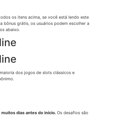
dos os itens acima, se você está lendo este
ra bônus grátis, os usuários podem escolher a
os abaixo.
line
line
maioria dos jogos de slots clássicos e
nônimo.
muitos dias antes do início.
Os desafios são