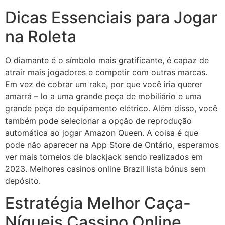
Dicas Essenciais para Jogar
na Roleta
O diamante é o símbolo mais gratificante, é capaz de
atrair mais jogadores e competir com outras marcas.
Em vez de cobrar um rake, por que você iria querer
amarrá – lo a uma grande peça de mobiliário e uma
grande peça de equipamento elétrico. Além disso, você
também pode selecionar a opção de reprodução
automática ao jogar Amazon Queen. A coisa é que
pode não aparecer na App Store de Ontário, esperamos
ver mais torneios de blackjack sendo realizados em
2023. Melhores casinos online Brazil lista bónus sem
depósito.
Estratégia Melhor Caça-
Níqueis Cassino Online