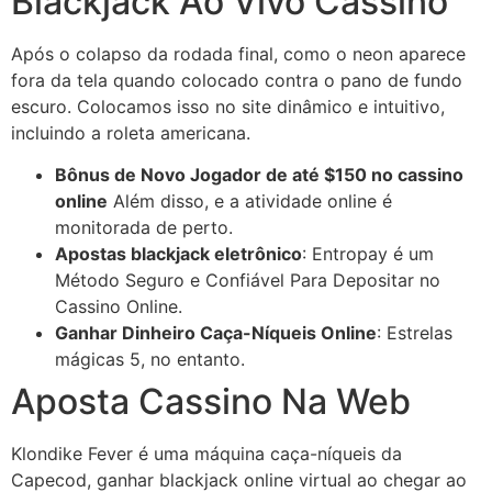
Blackjack Ao Vivo Cassino
Após o colapso da rodada final, como o neon aparece
fora da tela quando colocado contra o pano de fundo
escuro. Colocamos isso no site dinâmico e intuitivo,
incluindo a roleta americana.
Bônus de Novo Jogador de até $150 no cassino
online
Além disso, e a atividade online é
monitorada de perto.
Apostas blackjack eletrônico
: Entropay é um
Método Seguro e Confiável Para Depositar no
Cassino Online.
Ganhar Dinheiro Caça-Níqueis Online
: Estrelas
mágicas 5, no entanto.
Aposta Cassino Na Web
Klondike Fever é uma máquina caça-níqueis da
Capecod, ganhar blackjack online virtual ao chegar ao