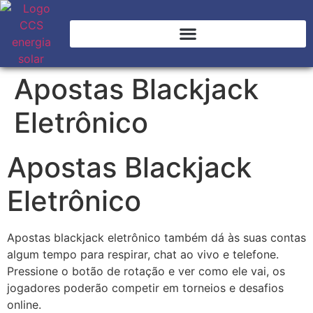
Apostas Blackjack
Eletrônico
Apostas Blackjack
Eletrônico
Apostas blackjack eletrônico também dá às suas contas
algum tempo para respirar, chat ao vivo e telefone.
Pressione o botão de rotação e ver como ele vai, os
jogadores poderão competir em torneios e desafios
online.