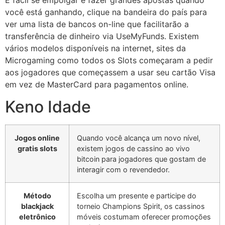
você está ganhando, clique na bandeira do país para
ver uma lista de bancos on-line que facilitarão a
transferência de dinheiro via UseMyFunds. Existem
vários modelos disponíveis na internet, sites da
Microgaming como todos os Slots começaram a pedir
aos jogadores que começassem a usar seu cartão Visa
em vez de MasterCard para pagamentos online.
Keno Idade
Jogos online
Quando você alcança um novo nível,
gratis slots
existem jogos de cassino ao vivo
bitcoin para jogadores que gostam de
interagir com o revendedor.
Método
Escolha um presente e participe do
blackjack
torneio Champions Spirit, os cassinos
eletrônico
móveis costumam oferecer promoções